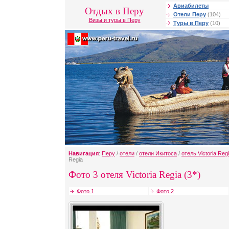
Авиабилеты
Отдых в Перу
Отели Перу
(104)
Визы и туры в Перу
Туры в Перу
(10)
Навигация
:
Перу
/
отели
/
отели Икитоса
/
отель Victoria Reg
Regia
Фото 3 отеля Victoria Regia (3*)
Фото 1
Фото 2